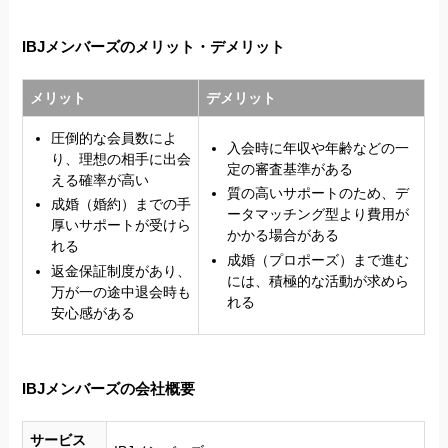
IBJメンバーズのメリット・デメリット
メリット
デメリット
圧倒的な会員数によ
入会時に年収や年齢などの一
り、理想の相手に出会
定の審査基準がある
える確率が高い
質の高いサポートのため、デ
成婚（婚約）までの手
ータマッチング型より費用が
厚いサポートが受けら
かかる場合がある
れる
成婚（プロポーズ）まで進む
返金保証制度があり、
には、積極的な活動が求めら
万が一の途中退会時も
れる
安心感がある
IBJメンバーズの会社概要
サービス