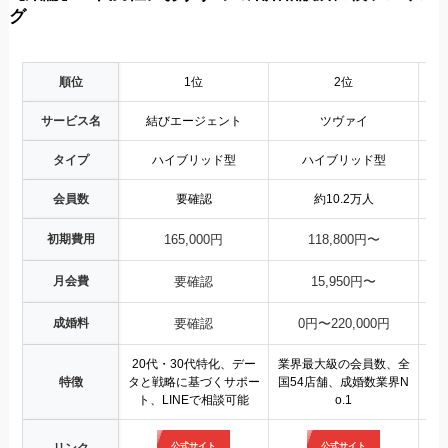
グ
順位
1位
2位
サービス名
結びエージェント
ツヴァイ
エ
タイプ
ハイブリッド型
ハイブリッド型
会員数
要確認
約10.2万人
初期費用
165,000円
118,800円〜
月会費
要確認
15,950円〜
成婚料
要確認
0円〜220,000円
20代・30代特化、デー
業界最大級の会員数、全
来
特徴
タと戦略に基づくサポー
国54店舗、成婚数業界N
圧
ト、LINEで相談可能
o.1
公式サイト
公式サイト
リンク