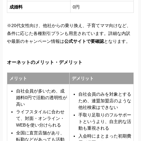
成婚料
0円
※20代女性向け、他社からの乗り換え、子育てママ向けなど、
条件に応じた各種割引プランも用意されています。詳細な内訳
や最新のキャンペーン情報は
公式サイトで要確認
となります。
オーネットのメリット・デメリット
メリット
デメリット
自社会員が多いため、成
自社会員のみを対象とする
婚料0円で活動の透明性が
ため、連盟加盟店のような
高い
他社検索はできない
ライフスタイルに合わせ
手取り足取りのフルサポー
て、対面・オンライン・
トというより、自主的な活
WEBを使い分けられる
動も重視される
全国に直営店舗があり、
入会時にまとまった初期費
転勤などがあっても活動