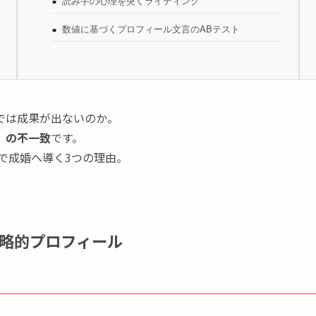
読み手の心理を突くライティング
数値に基づくプロフィール文言のABテスト
では成果が出ないのか。
」の不一致
です。
トで成婚へ導く3つの理由。
略的プロフィール