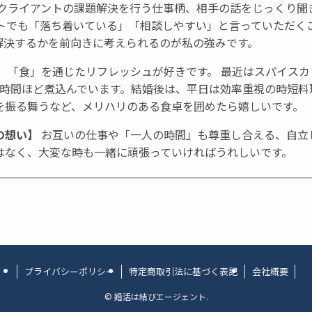
クライアントの課題解決を行う仕事柄、相手の話をじっくり聞
ートでも「落ち着いている」「相談しやすい」と言っていただく
解決するかを前向きに考えられるのが私の強みです。
】
「食」を通じたリフレッシュが好きです。 最近はスパイスカ
3時間ほど煮込んでいます。結婚後は、平日は効率重視の時短料
を振る舞うなど、メリハリのある食卓を囲めたら嬉しいです。
の想い】
お互いの仕事や「一人の時間」も尊重し合える、自立
はなく、大変な時も一緒に頑張っていければうれしいです。
プライバシーポリシー
特定商取引法に基づく表記
会社概要
©
婚活は結びエージェント.