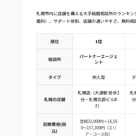
札幌市内に店舗を構える大手結婚相談所のランキン
婚料）、サポート体制、店舗の通いやすさ、無料相
順位
1位
パートナーエージェ
相談所
ント
タイプ
仲人型
デ
札幌店（大通駅 徒歩2
札
札幌の店舗
分・札幌北辰ビル8
分
F）
登録33,000円＋16,50
初期費用(税
0〜157,300円（エリ
込)
ア・コース別）