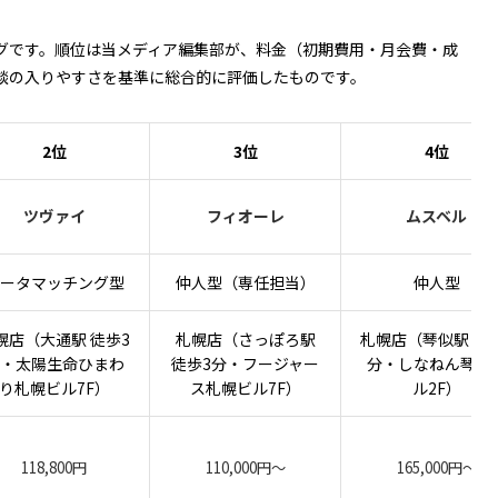
グです。順位は当メディア編集部が、料金（初期費用・月会費・成
談の入りやすさを基準に総合的に評価したものです。
2位
3位
4位
ツヴァイ
フィオーレ
ムスベル
ータマッチング型
仲人型（専任担当）
仲人型
幌店（大通駅 徒歩3
札幌店（さっぽろ駅
札幌店（琴似駅 徒
・太陽生命ひまわ
徒歩3分・フージャー
分・しなねん琴似
り札幌ビル7F）
ス札幌ビル7F）
ル2F）
118,800円
110,000円〜
165,000円〜