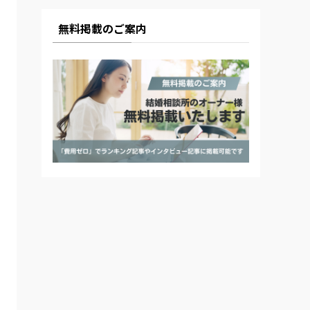
無料掲載のご案内
5位
オーネット
データマッチング型
歩3
札幌店（札幌駅南口
ビ
徒歩4分・日本生命札
幌ビル16F）
123,200円